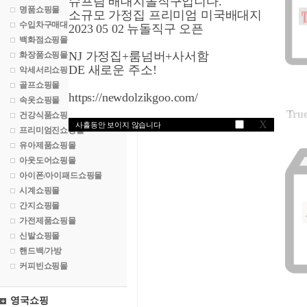
슈프림 배대지돌직구입니다.
명품쇼핑몰
소규모 가정집 프리미엄 미국배대지
수입차구매대행
2023 05 02 뉴돌직구 오픈
백화점쇼핑몰
NJ 가정집+룸넘버+사서함
화장품쇼핑몰
DE 새로운 주소!
악세서리쇼핑몰
골프쇼핑몰
https://newdolzikgoo.com/
속옷쇼핑몰
Tru
건강식품쇼핑몰
X
사흘동안 보이지 않습니다
프리미엄진쇼핑몰
유아제품쇼핑몰
아웃도어쇼핑몰
아이폰/아이패드쇼핑몰
시계쇼핑몰
간지쇼핑몰
가전제품쇼핑몰
신발쇼핑몰
핸드백/가방
커피빈쇼핑몰
영국쇼핑