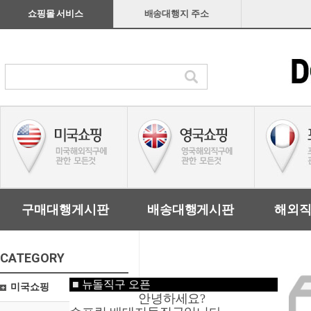
쇼핑몰 서비스
배송대행지 주소
구매대행게시판
배송대행게시판
해외
CATEGORY
■
뉴돌직구 오픈
미국쇼핑
안녕하세요?