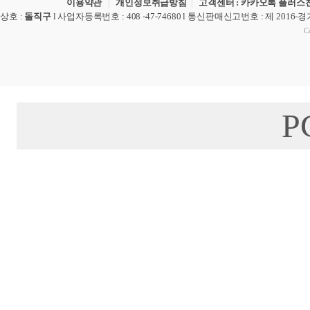
이용약관
|
개인정보취급방침
|
고객센터 : 카카오톡 플러스친
상호
:
돌직구
l
사업자등록번호
: 408 -47-74680 l
통신판매신고번호
: 제 2016-
Co
P