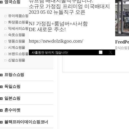
슈프림 배대지돌직구입니다.
영국쇼핑
소규모 가정집 프리미엄 미국배대지
2023 05 02 뉴돌직구 오픈
유아제품쇼핑몰
화장품쇼핑몰
NJ 가정집+룸넘버+사서함
악세서리쇼핑몰
DE 새로운 주소!
속옷쇼핑몰
https://newdolzikgoo.com/
명품쇼핑몰
프레드페리닷컴/FredPe
시계쇼핑몰
프레드페리브랜드공식쇼핑
X
사흘동안 보이지 않습니다
브랜드쇼핑몰
신발쇼핑몰
프랑스쇼핑
독일쇼핑
일본쇼핑
혼수마켓
블랙프라이데이쇼핑코너