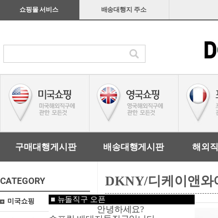
쇼핑몰 서비스
배송대행지 주소
구매대행게시판
배송대행게시판
해외
DKNY/디케이앤와
CATEGORY
■
뉴돌직구 오픈
미국쇼핑
안녕하세요?