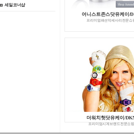
세일코너샵
어니스트존스닷유케이/D
프리미엄패션악세사리전문쇼
더워치헛닷유케이/DK
프리미엄시계브랜드전문쇼