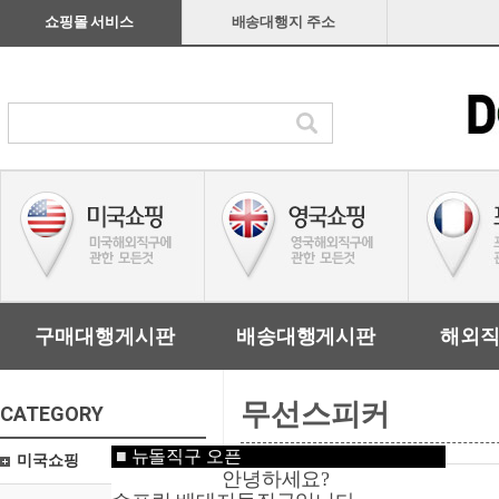
쇼핑몰 서비스
배송대행지 주소
구매대행게시판
배송대행게시판
해외
무선스피커
CATEGORY
■
뉴돌직구 오픈
미국쇼핑
안녕하세요?
관리자입력요망