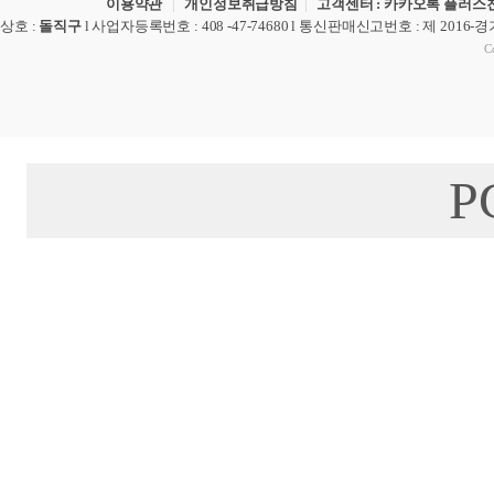
이용약관
|
개인정보취급방침
|
고객센터 : 카카오톡 플러스친
상호
:
돌직구
l
사업자등록번호
: 408 -47-74680 l
통신판매신고번호
: 제 2016-
Co
P