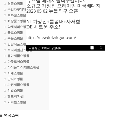
슈프림 배대지돌직구입니다.
명품쇼핑몰
소규모 가정집 프리미엄 미국배대지
관리자입력요망
수입차구매대행
2023 05 02 뉴돌직구 오픈
백화점쇼핑몰
NJ 가정집+룸넘버+사서함
화장품쇼핑몰
DE 새로운 주소!
악세서리쇼핑몰
골프쇼핑몰
https://newdolzikgoo.com/
속옷쇼핑몰
건강식품쇼핑몰
X
사흘동안 보이지 않습니다
프리미엄진쇼핑몰
유아제품쇼핑몰
아웃도어쇼핑몰
아이폰/아이패드쇼핑몰
시계쇼핑몰
간지쇼핑몰
가전제품쇼핑몰
신발쇼핑몰
핸드백/가방
커피빈쇼핑몰
영국쇼핑