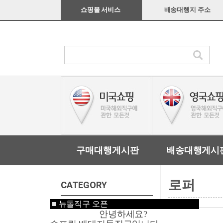
쇼핑몰 서비스
배송대행지 주소
구매대행게시판
배송대행게시
로퍼
CATEGORY
■
뉴돌직구 오픈
미국쇼핑
안녕하세요?