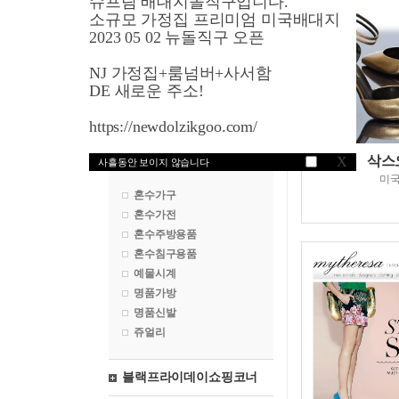
슈프림 배대지돌직구입니다.
영국쇼핑
소규모 가정집 프리미엄 미국배대지
2023 05 02 뉴돌직구 오픈
프랑스쇼핑
NJ 가정집+룸넘버+사서함
독일쇼핑
DE 새로운 주소!
일본쇼핑
https://newdolzikgoo.com/
혼수마켓
삭스
X
사흘동안 보이지 않습니다
미
혼수가구
혼수가전
혼수주방용품
혼수침구용품
예물시계
명품가방
명품신발
쥬얼리
블랙프라이데이쇼핑코너