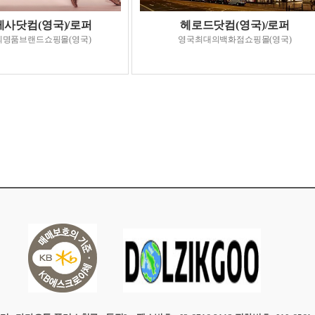
사닷컴(영국)/로퍼
헤로드닷컴(영국)/로퍼
명품브랜드쇼핑몰(영국)
영국최대의백화점쇼핑몰(영국)