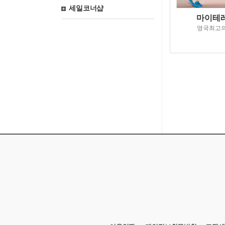
세일코너샵
마이테레
영국최고의