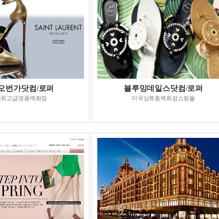
오번가닷컴/로퍼
블루밍데일스닷컴/로퍼
국최고급명품백화점
미국상류층백화점쇼핑몰