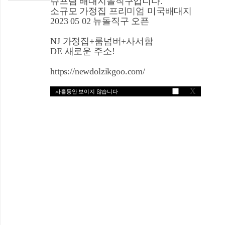
슈프림 배대지돌직구입니다.
소규모 가정집 프리미엄 미국배대지
2023 05 02 뉴돌직구 오픈
NJ 가정집+룸넘버+사서함
DE 새로운 주소!
https://newdolzikgoo.com/
X
사흘동안 보이지 않습니다