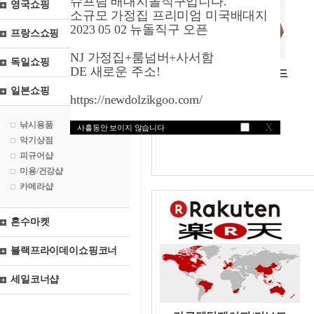
슈프림 배대지돌직구입니다.
영국쇼핑
소규모 가정집 프리미엄 미국배대지
2023 05 02 뉴돌직구 오픈
프랑스쇼핑
NJ 가정집+룸넘버+사서함
독일쇼핑
DE 새로운 주소!
이시바시닷제이피/키보드
악기전문종합쇼핑몰
일본쇼핑
https://newdolzikgoo.com/
낚시용품
X
사흘동안 보이지 않습니다
악기상점
피규어샵
미용/건강샵
카메라샵
혼수마켓
블랙프라이데이쇼핑코너
세일코너샵