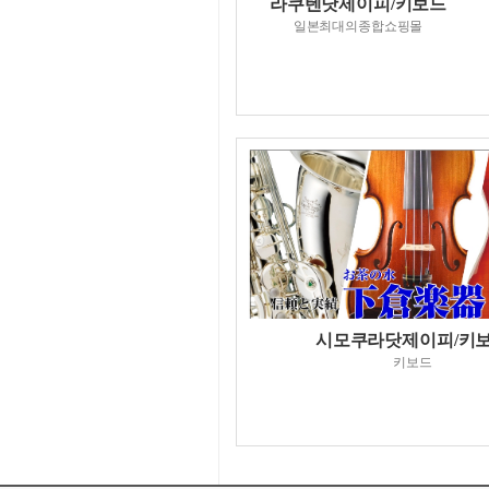
라쿠텐닷제이피/키보드
일본최대의종합쇼핑몰
시모쿠라닷제이피/키
키보드