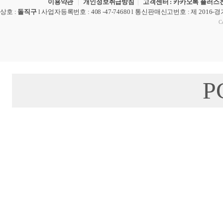
이용약관
|
개인정보취급방침
|
고객센터 : 카카오톡 플러스친
상호
:
돌직구
l
사업자등록번호
: 408 -47-74680 l
통신판매신고번호
: 제 2016-
Co
P