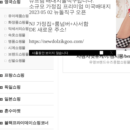
슈프림 배대지돌직구입니다.
영국쇼핑
소규모 가정집 프리미엄 미국배대지
2023 05 02 뉴돌직구 오픈
유아제품쇼핑몰
화장품쇼핑몰
NJ 가정집+룸넘버+사서함
악세서리쇼핑몰
DE 새로운 주소!
속옷쇼핑몰
https://newdolzikgoo.com/
명품쇼핑몰
시계쇼핑몰
X
사흘동안 보이지 않습니다
브랜드쇼핑몰
사렌자닷유케이/벤시몽/bens
신발쇼핑몰
유명브랜드슈즈종합쇼핑
프랑스쇼핑
독일쇼핑
일본쇼핑
혼수마켓
블랙프라이데이쇼핑코너