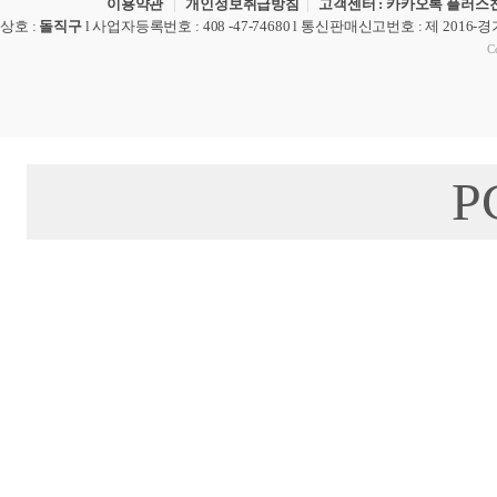
이용약관
|
개인정보취급방침
|
고객센터 : 카카오톡 플러스친
상호
:
돌직구
l
사업자등록번호
: 408 -47-74680 l
통신판매신고번호
: 제 2016-
Co
P