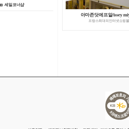
세일코너샵
아마존닷에프알/issey miy
프랑스최대의인터넷쇼핑