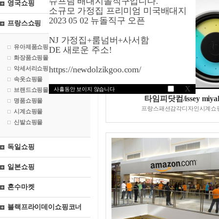
슈프림 배대지돌직구입니다.
영국쇼핑
소규모 가정집 프리미엄 미국배대지
2023 05 02 뉴돌직구 오픈
프랑스쇼핑
NJ 가정집+룸넘버+사서함
유아제품쇼핑몰
DE 새로운 주소!
화장품쇼핑몰
https://newdolzikgoo.com/
악세서리쇼핑몰
속옷쇼핑몰
X
사흘동안 보이지 않습니다
브랜드쇼핑몰
타임피닷컴/issey miya
명품쇼핑몰
프랑스패션감각디자인시계쇼
시계쇼핑몰
신발쇼핑몰
독일쇼핑
일본쇼핑
혼수마켓
블랙프라이데이쇼핑코너