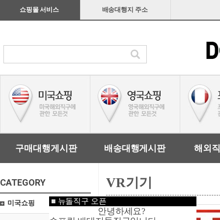
쇼핑몰 서비스
배송대행지 주소
구매대행게시판
배송대행게시판
해외
VR기기
CATEGORY
■
뉴돌직구 오픈
미국쇼핑
안녕하세요?