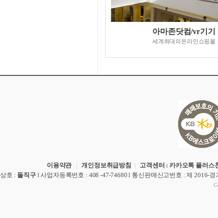
아마존닷컴/vr기기
세계최대의온라인쇼핑몰
이용약관
|
개인정보취급방침
|
고객센터 : 카카오톡 플러스친
상호
:
돌직구
l
사업자등록번호
: 408 -47-74680 l
통신판매신고번호
: 제 2016-
Co