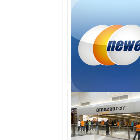
뉴에그닷컴/vr기기
가전제품전문할인쇼핑몰