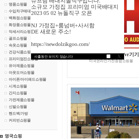
슈프림 배대지돌직구입니다.
명품쇼핑몰
소규모 가정집 프리미엄 미국배대지
수입차구매대행
2023 05 02 뉴돌직구 오픈
백화점쇼핑몰
NJ 가정집+룸넘버+사서함
화장품쇼핑몰
DE 새로운 주소!
악세서리쇼핑몰
골프쇼핑몰
https://newdolzikgoo.com/
속옷쇼핑몰
건강식품쇼핑몰
bh포토비디오닷컴/vr기기
X
사흘동안 보이지 않습니다
프리미엄진쇼핑몰
미국온라인가전종합쇼핑몰
유아제품쇼핑몰
아웃도어쇼핑몰
아이폰/아이패드쇼핑몰
시계쇼핑몰
간지쇼핑몰
가전제품쇼핑몰
신발쇼핑몰
핸드백/가방
커피빈쇼핑몰
영국쇼핑