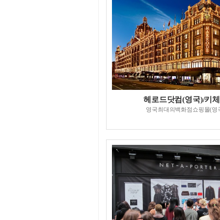
헤로드닷컴(영국)/키
영국최대의백화점쇼핑몰(영