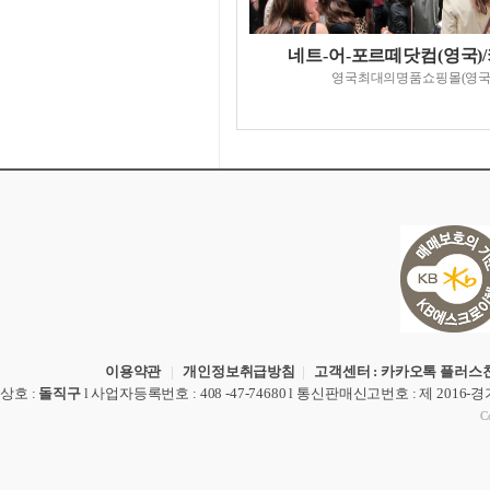
네트-어-포르떼닷컴(영국)
영국최대의명품쇼핑몰(영국
이용약관
|
개인정보취급방침
|
고객센터 : 카카오톡 플러스친
상호
:
돌직구
l
사업자등록번호
: 408 -47-74680 l
통신판매신고번호
: 제 2016-
Co