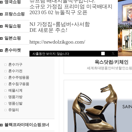
슈프림 배대지돌직구입니다.
영국쇼핑
소규모 가정집 프리미엄 미국배대지
2023 05 02 뉴돌직구 오픈
프랑스쇼핑
NJ 가정집+룸넘버+사서함
독일쇼핑
DE 새로운 주소!
일본쇼핑
https://newdolzikgoo.com/
혼수마켓
X
사흘동안 보이지 않습니다
육스닷컴/키체인
혼수가구
세계최대명품인터넷할인쇼
혼수가전
혼수주방용품
혼수침구용품
예물시계
명품가방
명품신발
쥬얼리
블랙프라이데이쇼핑코너