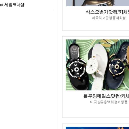
세일코너샵
삭스오번가닷컴/키체
미국최고급명품백화점
블루밍데일스닷컴/키
미국상류층백화점쇼핑몰