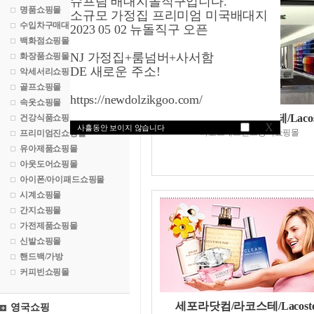
슈프림 배대지돌직구입니다.
명품쇼핑몰
소규모 가정집 프리미엄 미국배대지
수입차구매대행
2023 05 02 뉴돌직구 오픈
백화점쇼핑몰
NJ 가정집+룸넘버+사서함
화장품쇼핑몰
DE 새로운 주소!
악세서리쇼핑몰
골프쇼핑몰
https://newdolzikgoo.com/
속옷쇼핑몰
라코스테닷컴/라코스테/Lacos
건강식품쇼핑몰
X
사흘동안 보이지 않습니다
라코스테브랜드공식쇼핑몰
프리미엄진쇼핑몰
유아제품쇼핑몰
아웃도어쇼핑몰
아이폰/아이패드쇼핑몰
시계쇼핑몰
간지쇼핑몰
가전제품쇼핑몰
신발쇼핑몰
핸드백/가방
커피빈쇼핑몰
세포라닷컴/라코스테/Lacost
영국쇼핑