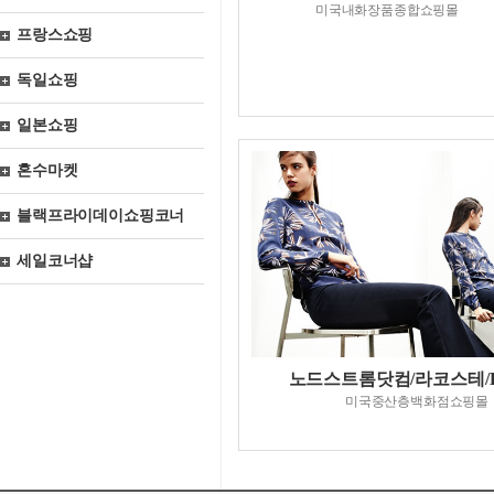
미국내화장품종합쇼핑몰
프랑스쇼핑
독일쇼핑
일본쇼핑
혼수마켓
블랙프라이데이쇼핑코너
세일코너샵
노드스트롬닷컴/라코스테/Lac
미국중산층백화점쇼핑몰