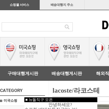
쇼핑몰 서비스
배송대행지 주소
구매대행게시판
배송대행게시판
해외
lacoste/라코스테
CATEGORY
■
뉴돌직구 오픈
미국쇼핑
안녕하세요?