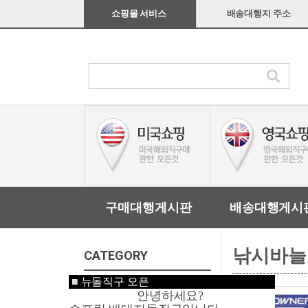
쇼핑몰 서비스
배송대행지 주소
구매대행게시판
배송대행게시
낚시바늘
CATEGORY
■
뉴돌직구 오픈
미국쇼핑
안녕하세요?