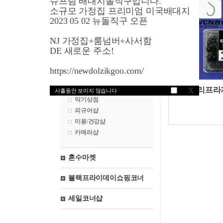
슈프림 배대지돌직구입니다.
영국쇼핑
소규모 가정집 프리미엄 미국배대지
2023 05 02 뉴돌직구 오픈
프랑스쇼핑
NJ 가정집+룸넘버+사서함
독일쇼핑
DE 새로운 주소!
일본쇼핑
https://newdolzikgoo.com/
낚시용품
쯔리프라
X
사흘동안 보이지 않습니다
악기상점
피규어샵
미용/건강샵
카메라샵
혼수마켓
블랙프라이데이쇼핑코너
세일코너샵