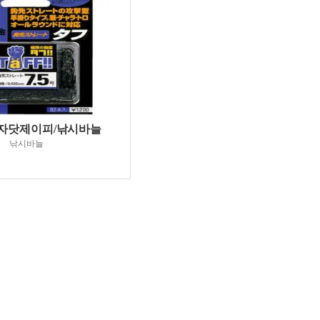
자닷제이피/낚시바늘
낚시바늘