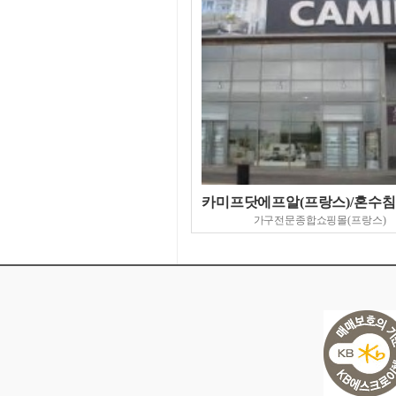
카미프닷에프알(프랑스)/혼수
가구전문종합쇼핑몰(프랑스)