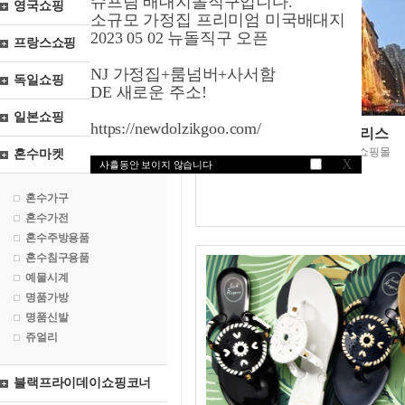
슈프림 배대지돌직구입니다.
영국쇼핑
소규모 가정집 프리미엄 미국배대지
2023 05 02 뉴돌직구 오픈
프랑스쇼핑
NJ 가정집+룸넘버+사서함
독일쇼핑
DE 새로운 주소!
일본쇼핑
https://newdolzikgoo.com/
메이시스닷컴/매트리스
미국최대매장보유백화점쇼핑몰
혼수마켓
X
사흘동안 보이지 않습니다
혼수가구
혼수가전
혼수주방용품
혼수침구용품
예물시계
명품가방
명품신발
쥬얼리
블랙프라이데이쇼핑코너