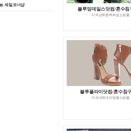
세일코너샵
블루밍데일스닷컴/혼수침
미국상류층백화점쇼핑몰
블루플라이닷컴/혼수침
미국내최대의명품쇼핑몰