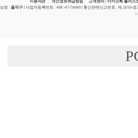
이용약관
|
개인정보취급방침
|
고객센터 : 카카오톡 플러스친
상호
:
돌직구
l
사업자등록번호
: 408 -47-74680 l
통신판매신고번호
: 제 2016-
Co
P