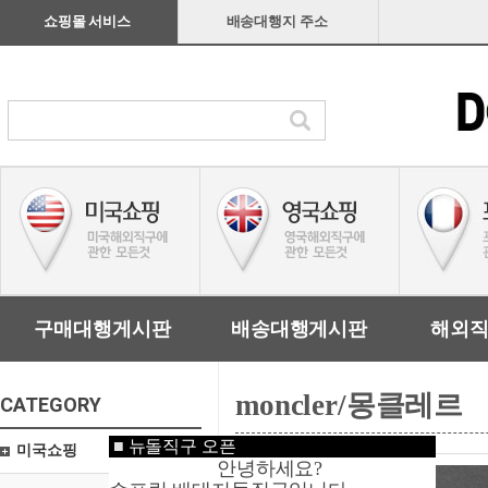
쇼핑몰 서비스
배송대행지 주소
구매대행게시판
배송대행게시판
해외
moncler/몽클레르
CATEGORY
■
뉴돌직구 오픈
미국쇼핑
안녕하세요?