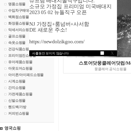
슈프림 배대지돌직구입니다.
명품쇼핑몰
소규모 가정집 프리미엄 미국배대지
수입차구매대행
2023 05 02 뉴돌직구 오픈
백화점쇼핑몰
NJ 가정집+룸넘버+사서함
화장품쇼핑몰
DE 새로운 주소!
악세서리쇼핑몰
골프쇼핑몰
https://newdolzikgoo.com/
속옷쇼핑몰
건강식품쇼핑몰
X
사흘동안 보이지 않습니다
프리미엄진쇼핑몰
유아제품쇼핑몰
스토어닷뭉클레어닷컴/Mon
아웃도어쇼핑몰
뭉클레어 공식쇼핑몰
아이폰/아이패드쇼핑몰
시계쇼핑몰
간지쇼핑몰
가전제품쇼핑몰
신발쇼핑몰
핸드백/가방
커피빈쇼핑몰
영국쇼핑