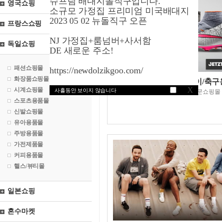
슈프림 배대지돌직구입니다.
영국쇼핑
소규모 가정집 프리미엄 미국배대지
2023 05 02 뉴돌직구 오픈
프랑스쇼핑
NJ 가정집+룸넘버+사서함
독일쇼핑
DE 새로운 주소!
패션쇼핑몰
https://newdolzikgoo.com/
화장품쇼핑몰
11팀스포츠닷디이/축구
X
시계쇼핑몰
사흘동안 보이지 않습니다
축구관련제품 전문쇼핑몰
스포츠용품몰
신발쇼핑몰
유아용품몰
주방용품몰
가전제품몰
커피용품몰
핼스/뷰티몰
일본쇼핑
혼수마켓