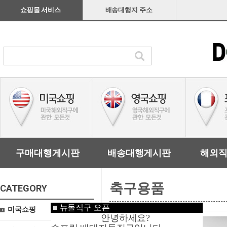
쇼핑몰 서비스
배송대행지 주소
구매대행게시판
배송대행게시판
해외
축구용품
CATEGORY
■
뉴돌직구 오픈
미국쇼핑
안녕하세요?