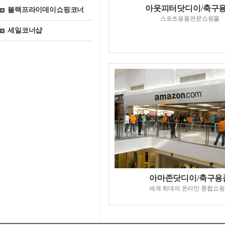
아웃피터닷디이/축구
블랙프라이데이쇼핑코너
스포츠용품전문쇼핑몰
세일코너샵
아마존닷디이/축구용
세계 최대의 온라인 종합쇼