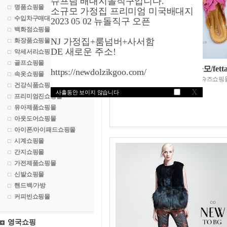
슈프림 배대지돌직구입니다.
명품쇼핑몰
소규모 가정집 프리미엄 미국배대지
수입차구매대행
2023 05 02 뉴돌직구 오픈
백화점쇼핑몰
NJ 가정집+룸넘버+사서함
화장품쇼핑몰
DE 새로운 주소!
악세서리쇼핑몰
골프쇼핑몰
자포스닷컴/페라가모/fetta
https://newdolzikgoo.com/
속옷쇼핑몰
세계최대의온라인슈즈쇼핑
건강식품쇼핑몰
X
사흘동안 보이지 않습니다
프리미엄진쇼핑몰
유아제품쇼핑몰
아웃도어쇼핑몰
아이폰/아이패드쇼핑몰
시계쇼핑몰
간지쇼핑몰
가전제품쇼핑몰
신발쇼핑몰
핸드백/가방
커피빈쇼핑몰
영국쇼핑