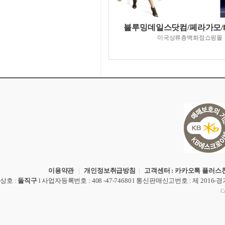
블루밍데일스닷컴/페라가모/fet
미국상류층백화점쇼핑몰
이용약관
|
개인정보취급방침
|
고객센터 : 카카오톡 플러스친
상호
:
돌직구
l
사업자등록번호
: 408 -47-74680 l
통신판매신고번호
: 제 2016-
Co