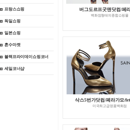
프랑스쇼핑
버그도르프굿맨닷컴/페
백화점형태의종합쇼핑몰
독일쇼핑
일본쇼핑
혼수마켓
블랙프라이데이쇼핑코너
세일코너샵
삭스5번가닷컴/페라가모/fett
미국최고급명품백화점