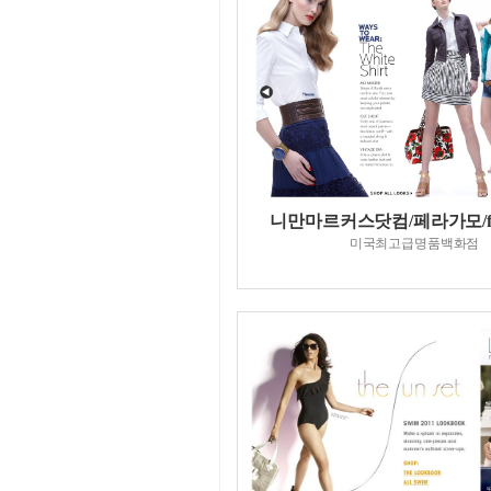
니만마르커스닷컴/페라가모/fet
미국최고급명품백화점