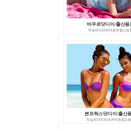
바우르닷디이/출산용
독일패션관련제품토탈쇼핑
본프릭스닷디이/출산
독일최대의패션관련종합쇼