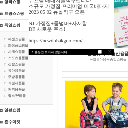
슈프림 배대지돌직구입니다.
영국쇼핑
소규모 가정집 프리미엄 미국배대지
2023 05 02 뉴돌직구 오픈
프랑스쇼핑
NJ 가정집+룸넘버+사서함
독일쇼핑
DE 새로운 주소!
패션쇼핑몰
https://newdolzikgoo.com/
화장품쇼핑몰
X
시계쇼핑몰
사흘동안 보이지 않습니다
빈델닷디이/출산용
스포츠용품몰
독일유아용품종합쇼핑몰
신발쇼핑몰
유아용품몰
주방용품몰
가전제품몰
커피용품몰
핼스/뷰티몰
일본쇼핑
혼수마켓