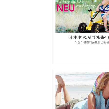
베이비마킷닷디이/출산
어린이관련제품토탈쇼핑