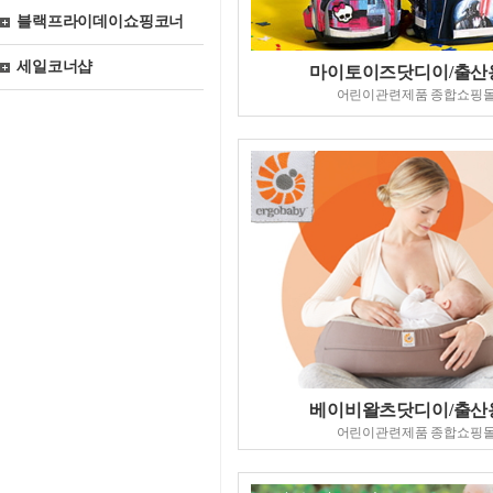
블랙프라이데이쇼핑코너
세일코너샵
마이토이즈닷디이/출산
어린이관련제품 종합쇼핑
베이비왈츠닷디이/출산
어린이관련제품 종합쇼핑