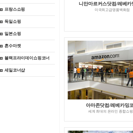
니만마르커스닷컴/레베카
프랑스쇼핑
미국최고급명품백화점
독일쇼핑
일본쇼핑
혼수마켓
블랙프라이데이쇼핑코너
세일코너샵
아마존닷컴/레베카밍
세계 최대의 온라인 종합쇼