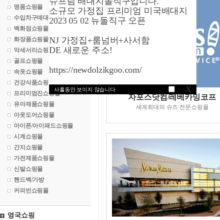
슈프림 배대지돌직구입니다.
명품쇼핑몰
소규모 가정집 프리미엄 미국배대지
수입차구매대행
2023 05 02 뉴돌직구 오픈
백화점쇼핑몰
NJ 가정집+룸넘버+사서함
화장품쇼핑몰
DE 새로운 주소!
악세서리쇼핑몰
골프쇼핑몰
https://newdolzikgoo.com/
속옷쇼핑몰
건강식품쇼핑몰
X
사흘동안 보이지 않습니다
프리미엄진쇼핑몰
자포스닷컴/레베카밍코프
유아제품쇼핑몰
세계최대의 슈즈 전문쇼핑몰
아웃도어쇼핑몰
아이폰/아이패드쇼핑몰
시계쇼핑몰
간지쇼핑몰
가전제품쇼핑몰
신발쇼핑몰
핸드백/가방
커피빈쇼핑몰
영국쇼핑