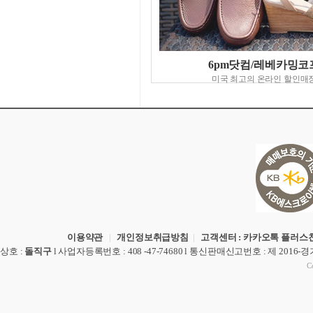
6pm닷컴/레베카밍코
미국 최고의 온라인 할인매
이용약관
|
개인정보취급방침
|
고객센터 : 카카오톡 플러스친
상호
:
돌직구
l
사업자등록번호
: 408 -47-74680 l
통신판매신고번호
: 제 2016-
Co