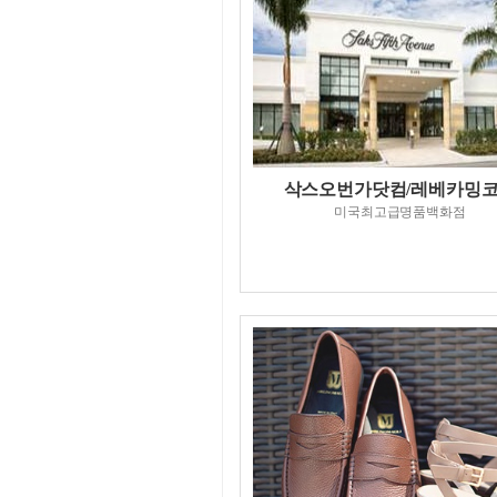
삭스오번가닷컴/레베카밍
미국최고급명품백화점