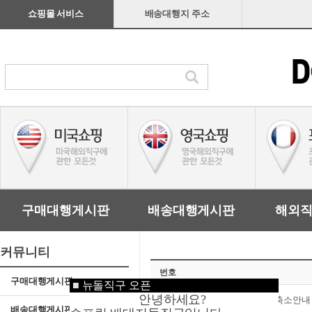
쇼핑몰 서비스
배송대행지 주소
구매대행게시판
배송대행게시판
해외
커뮤니티
번호
구매대행게시판
■
뉴돌직구 오픈
안녕하세요?
공지
오레곤 가정집 1개로 축소안내
배송대행게시판