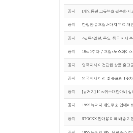
공지
[개인통관 고유부호 필수화 제
공지
한정판 슈프림배대지 무료 개인
공지
<필독>일본, 독일, 중국 지사 
공지
19ss 5주차 슈프림x노스페이스
공지
영국지사 이전관련 상품 출고
공지
영국지사 이전 및 슈프림 1주
공지
[뉴저지] 19ss 취소대란대비 
공지
19SS 뉴저지 개인주소 업데이트
공지
STOCKX 판매용 미국 배송 지
공지
19SS 뉴저지 개인 무료주소 업