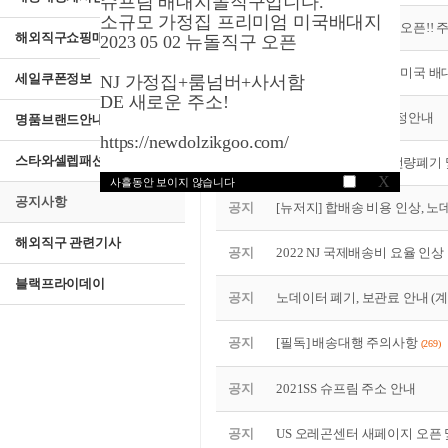
슈프림 배대지돌직구입니다.
소규모 가정집 프리미엄 미국배대지
공지
뉴돌직구 일본 오사카 오픈!! 
해외직구쇼핑매뉴얼
2023 05 02 뉴돌직구 오픈
공지
프리미엄 소형 가정집 미국 배
세일쿠폰정보
NJ 가정집+룸넘버+사서함
DE 새로운 주소!
공지
뉴저지 NJ 3월 이전예정안내
명품브랜드안내
https://newdolzikgoo.com/
스타와셀렙패션
공지
2022 2023 노데이터 전량폐
X
사흘동안 보이지 않습니다
공지사항
공지
[뉴저지] 합배송 비용 인상, 
해외직구 관련기사
공지
2022 NJ 국제배송비 요율 인상
블랙프라이데이
공지
노데이터 폐기, 보관료 안내 (계
공지
[필독] 배송대행 주의사항
(269)
공지
2021SS 슈프림 주소 안내
공지
US 오레곤센터 새페이지 오픈