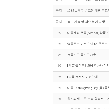
공지
19SS 뉴저지 슈프림 개인 무료
공지
검수 가능 및 검수 불가 사항
199
미국센터 주류(Alcohol) 상품
198
영국주소 이전 안내 (기존주소 
197
뉴돌직구,돌직구3 안내
196
[완료]돌직구3 오레곤 서버점
195
[필독]뉴저지 이전안내
194
미국 Thanksgiving Day (목) 휴
193
합산과세 기준 조정 확정된 고시