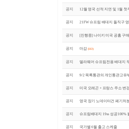
공지
12월 영국 선적 지연 및 1월 
공지
21FW 슈프림 배대지 돌직구 
공지
[진행중] 나이키 미국 공홈 구
공지
마감
(563)
공지
델라웨어 슈프림전용 배대지 
공지
9/2 목록통관의 개인통관고유부
공지
미국 오레곤 + 프랑스 주소 변
공지
영국 장기 노데이터건 폐기처분
공지
슈프림배대지 19ss 성공100
공지
국가별 6월 출고 스케줄