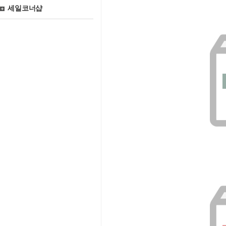
세일코너샵