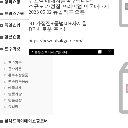
슈프림 배대지돌직구입니다.
영국쇼핑
소규모 가정집 프리미엄 미국배대지
2023 05 02 뉴돌직구 오픈
프랑스쇼핑
NJ 가정집+룸넘버+사서함
독일쇼핑
DE 새로운 주소!
일본쇼핑
https://newdolzikgoo.com/
혼수마켓
X
사흘동안 보이지 않습니다
혼수가구
혼수가전
혼수주방용품
혼수침구용품
예물시계
명품가방
명품신발
쥬얼리
블랙프라이데이쇼핑코너