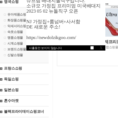
슈프림 배대지돌직구입니다.
영국쇼핑
소규모 가정집 프리미엄 미국배대지
2023 05 02 뉴돌직구 오픈
유아제품쇼핑몰
화장품쇼핑몰
NJ 가정집+룸넘버+사서함
악세서리쇼핑몰
DE 새로운 주소!
속옷쇼핑몰
https://newdolzikgoo.com/
명품쇼핑몰
사렌자닷유케이/제프리
시계쇼핑몰
유명브랜드슈즈종합쇼핑
X
사흘동안 보이지 않습니다
브랜드쇼핑몰
신발쇼핑몰
프랑스쇼핑
독일쇼핑
일본쇼핑
혼수마켓
블랙프라이데이쇼핑코너