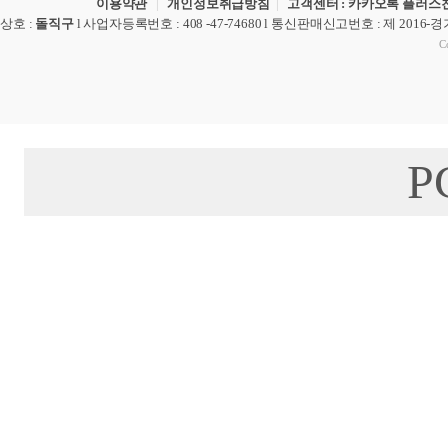
이용약관
|
개인정보취급방침
|
고객센터 : 카카오톡 플러스친
상호
:
돌직구
l
사업자등록번호
: 408 -47-74680 l
통신판매신고번호
: 제 2016-
Co
P