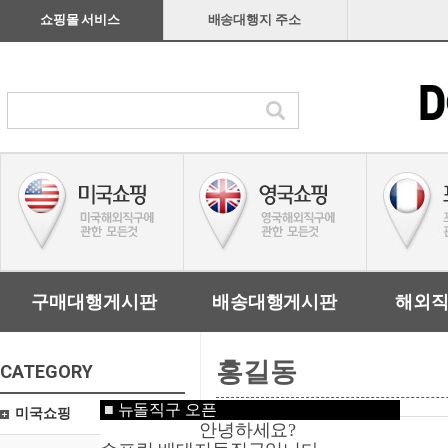
쇼핑몰 서비스
배송대행지 주소
구매대행게시판
배송대행게시판
해외
홍길동
CATEGORY
■
뉴돌직구 오픈
미국쇼핑
안녕하세요?
관리자입력요망