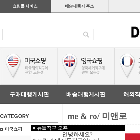
쇼핑몰 서비스
배송대행지 주소
구매대행게시판
배송대행게시판
해외
me & ro/ 미앤로
CATEGORY
■
뉴돌직구 오픈
미국쇼핑
안녕하세요?