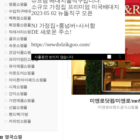
슈프림 배대지돌직구입니다.
명품쇼핑몰
소규모 가정집 프리미엄 미국배대지
수입차구매대행
2023 05 02 뉴돌직구 오픈
백화점쇼핑몰
NJ 가정집+룸넘버+사서함
화장품쇼핑몰
DE 새로운 주소!
악세서리쇼핑몰
골프쇼핑몰
https://newdolzikgoo.com/
속옷쇼핑몰
건강식품쇼핑몰
X
사흘동안 보이지 않습니다
프리미엄진쇼핑몰
유아제품쇼핑몰
아웃도어쇼핑몰
아이폰/아이패드쇼핑몰
시계쇼핑몰
간지쇼핑몰
미앤로닷컴/미앤로/me&
가전제품쇼핑몰
미앤로브랜드공식쇼핑몰
신발쇼핑몰
핸드백/가방
커피빈쇼핑몰
영국쇼핑