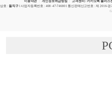
이용약관
|
개인정보취급방침
|
고객센터 : 카카오톡 플러스친
상호
:
돌직구
l
사업자등록번호
: 408 -47-74680 l
통신판매신고번호
: 제 2016-
Co
P