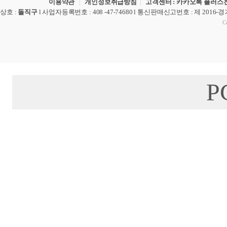
이용약관
|
개인정보취급방침
|
고객센터 : 카카오톡 플러스친
상호
:
돌직구
l
사업자등록번호
: 408 -47-74680 l
통신판매신고번호
: 제 2016-
Co
P