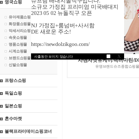
슈프림 배대지돌직구입니다.
영국쇼핑
소규모 가정집 프리미엄 미국배대지
2023 05 02 뉴돌직구 오픈
유아제품쇼핑몰
화장품쇼핑몰
NJ 가정집+룸넘버+사서함
악세서리쇼핑몰
DE 새로운 주소!
속옷쇼핑몰
https://newdolzikgoo.com/
명품쇼핑몰
시계쇼핑몰
X
사흘동안 보이지 않습니다
브랜드쇼핑몰
사렌자닷유케이/닥터마틴/DR.m
신발쇼핑몰
유명브랜드슈즈종합쇼핑
프랑스쇼핑
독일쇼핑
일본쇼핑
혼수마켓
블랙프라이데이쇼핑코너