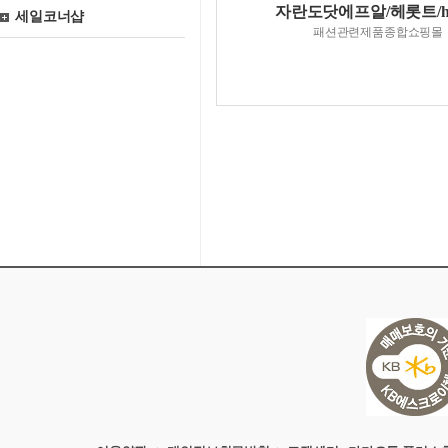
자란도닷에프알/헤롯트/har
세일코너샵
패션관련제품종합쇼핑몰