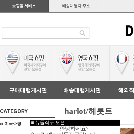
쇼핑몰 서비스
배송대행지 주소
구매대행게시판
배송대행게시판
해외
harlot/헤롯트
CATEGORY
■
뉴돌직구 오픈
미국쇼핑
안녕하세요?