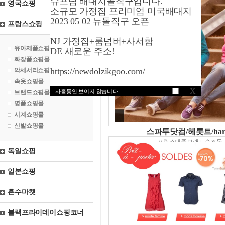
슈프림 배대지돌직구입니다.
영국쇼핑
소규모 가정집 프리미엄 미국배대지
2023 05 02 뉴돌직구 오픈
프랑스쇼핑
NJ 가정집+룸넘버+사서함
유아제품쇼핑몰
DE 새로운 주소!
화장품쇼핑몰
https://newdolzikgoo.com/
악세서리쇼핑몰
속옷쇼핑몰
X
사흘동안 보이지 않습니다
브랜드쇼핑몰
명품쇼핑몰
시계쇼핑몰
신발쇼핑몰
스파투닷컴/헤롯트/harl
프랑스대중브랜드슈즈몰
독일쇼핑
일본쇼핑
혼수마켓
블랙프라이데이쇼핑코너