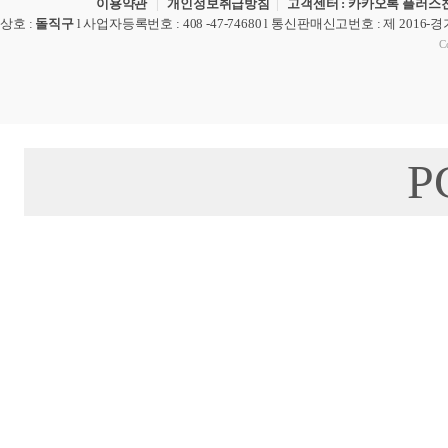
이용약관
|
개인정보취급방침
|
고객센터 : 카카오톡 플러스친
상호
:
돌직구
l
사업자등록번호
: 408 -47-74680 l
통신판매신고번호
: 제 2016-
Co
P