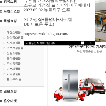
슈프림 배대지돌직구입니다.
영국쇼핑
소규모 가정집 프리미엄 미국배대지
2023 05 02 뉴돌직구 오픈
프랑스쇼핑
NJ 가정집+룸넘버+사서함
독일쇼핑
DE 새로운 주소!
패션쇼핑몰
https://newdolzikgoo.com/
화장품쇼핑몰
X
시계쇼핑몰
사흘동안 보이지 않습니다
아마존닷디이/식기세
스포츠용품몰
독일가전종합쇼핑몰
신발쇼핑몰
유아용품몰
주방용품몰
가전제품몰
커피용품몰
핼스/뷰티몰
일본쇼핑
혼수마켓