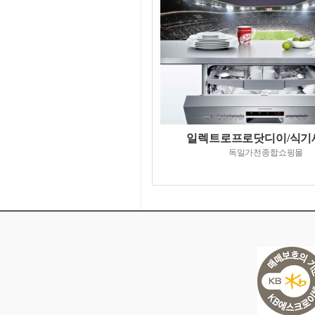
일렉트로프로닷디이/식기
독일가전종합쇼핑몰