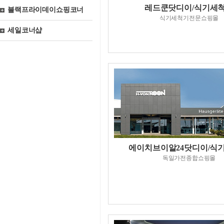
레드쿤닷디이/식기세
블랙프라이데이쇼핑코너
식기세척기전문쇼핑몰
세일코너샵
에이치브이알24닷디이/식
독일가전종합쇼핑몰