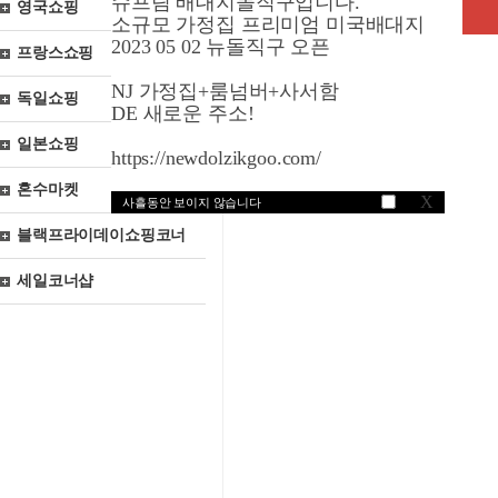
슈프림 배대지돌직구입니다.
영국쇼핑
소규모 가정집 프리미엄 미국배대지
2023 05 02 뉴돌직구 오픈
프랑스쇼핑
NJ 가정집+룸넘버+사서함
독일쇼핑
DE 새로운 주소!
일본쇼핑
https://newdolzikgoo.com/
혼수마켓
X
사흘동안 보이지 않습니다
블랙프라이데이쇼핑코너
세일코너샵