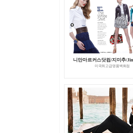
니만마르커스닷컴/지미추/Jim
미국최고급명품백화점