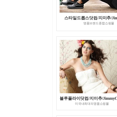
스타일드롭스닷컴/지미추/Jim
명품브랜드종합쇼핑몰
블루플라이닷컴/지미추/JimmyC
미국내최대의명품쇼핑몰