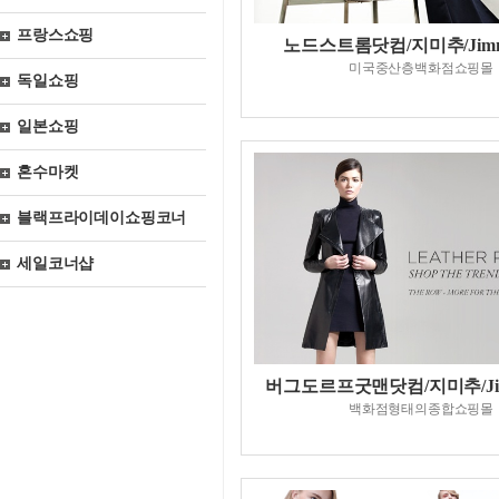
프랑스쇼핑
노드스트롬닷컴/지미추/Jimm
미국중산층백화점쇼핑몰
독일쇼핑
일본쇼핑
혼수마켓
블랙프라이데이쇼핑코너
세일코너샵
버그도르프굿맨닷컴/지미추/Jim
백화점형태의종합쇼핑몰