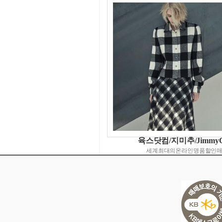
육스닷컴/지미추/JimmyC
세계최대의온라인명품할인