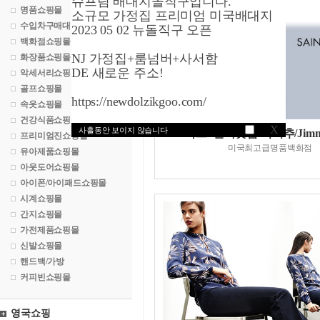
슈프림 배대지돌직구입니다.
명품쇼핑몰
소규모 가정집 프리미엄 미국배대지
수입차구매대행
2023 05 02 뉴돌직구 오픈
백화점쇼핑몰
NJ 가정집+룸넘버+사서함
화장품쇼핑몰
DE 새로운 주소!
악세서리쇼핑몰
골프쇼핑몰
https://newdolzikgoo.com/
속옷쇼핑몰
건강식품쇼핑몰
X
사흘동안 보이지 않습니다
삭스5번가닷컴/지미추/Jimm
프리미엄진쇼핑몰
미국최고급명품백화점
유아제품쇼핑몰
아웃도어쇼핑몰
아이폰/아이패드쇼핑몰
시계쇼핑몰
간지쇼핑몰
가전제품쇼핑몰
신발쇼핑몰
핸드백/가방
커피빈쇼핑몰
영국쇼핑