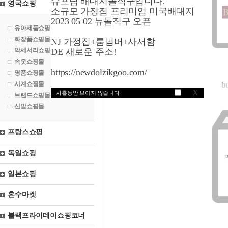
슈프림 배대지돌직구입니다.
영국쇼핑
소규모 가정집 프리미엄 미국배대지
2023 05 02 뉴돌직구 오픈
유아제품쇼핑몰
화장품쇼핑몰
NJ 가정집+룸넘버+사서함
악세서리쇼핑몰
DE 새로운 주소!
속옷쇼핑몰
https://newdolzikgoo.com/
명품쇼핑몰
b
시계쇼핑몰
X
사흘동안 보이지 않습니다
브랜드쇼핑몰
신발쇼핑몰
프랑스쇼핑
독일쇼핑
일본쇼핑
혼수마켓
블랙프라이데이쇼핑코너