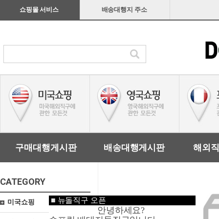
쇼핑몰 서비스
배송대행지 주소
구매대행게시판
배송대행게시판
해외
CATEGORY
■
뉴돌직구 오픈
미국쇼핑
안녕하세요?