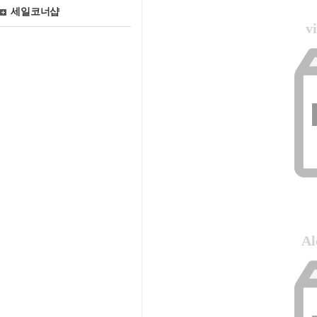
세일코너샵
v
Al