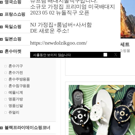
슈프림 배대지돌직구입니다.
영국쇼핑
소규모 가정집 프리미엄 미국배대지
2023 05 02 뉴돌직구 오픈
프랑스쇼핑
NJ 가정집+룸넘버+사서함
독일쇼핑
DE 새로운 주소!
일본쇼핑
https://newdolzikgoo.com/
메이시스닷컴/타월세트
미국최대매장보유백화점쇼핑몰
혼수마켓
X
사흘동안 보이지 않습니다
혼수가구
혼수가전
혼수주방용품
혼수침구용품
예물시계
명품가방
명품신발
쥬얼리
블랙프라이데이쇼핑코너