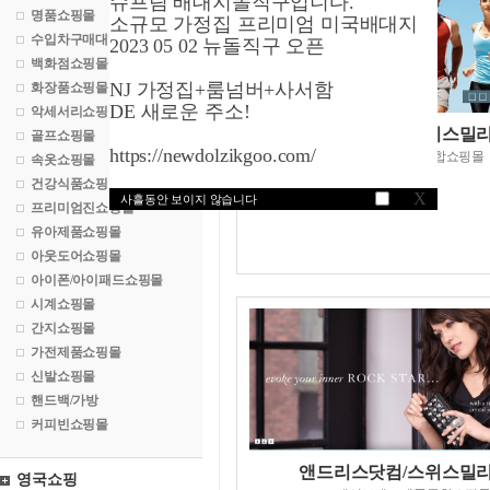
슈프림 배대지돌직구입니다.
명품쇼핑몰
소규모 가정집 프리미엄 미국배대지
수입차구매대행
2023 05 02 뉴돌직구 오픈
백화점쇼핑몰
NJ 가정집+룸넘버+사서함
화장품쇼핑몰
DE 새로운 주소!
악세서리쇼핑몰
오버스톡닷컴/스위스밀
골프쇼핑몰
https://newdolzikgoo.com/
백화점형태의종합쇼핑몰
속옷쇼핑몰
건강식품쇼핑몰
X
사흘동안 보이지 않습니다
프리미엄진쇼핑몰
유아제품쇼핑몰
아웃도어쇼핑몰
아이폰/아이패드쇼핑몰
시계쇼핑몰
간지쇼핑몰
가전제품쇼핑몰
신발쇼핑몰
핸드백/가방
커피빈쇼핑몰
앤드리스닷컴/스위스밀
영국쇼핑