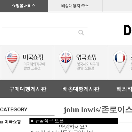
쇼핑몰 서비스
배송대행지 주소
구매대행게시판
배송대행게시판
해외
john lowis/존로이
CATEGORY
■
뉴돌직구 오픈
미국쇼핑
안녕하세요?