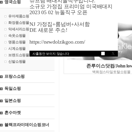
슈프림 배대지돌직구입니다.
영국쇼핑
소규모 가정집 프리미엄 미국배대지
2023 05 02 뉴돌직구 오픈
유아제품쇼핑몰
화장품쇼핑몰
NJ 가정집+룸넘버+사서함
악세서리쇼핑몰
DE 새로운 주소!
속옷쇼핑몰
https://newdolzikgoo.com/
명품쇼핑몰
시계쇼핑몰
X
사흘동안 보이지 않습니다
브랜드쇼핑몰
신발쇼핑몰
존루이스닷컴/John low
백화점스타일토탈쇼핑몰
프랑스쇼핑
독일쇼핑
일본쇼핑
혼수마켓
블랙프라이데이쇼핑코너