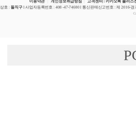
이용약관
|
개인정보취급방침
|
고객센터 : 카카오톡 플러스친
상호
:
돌직구
l
사업자등록번호
: 408 -47-74680 l
통신판매신고번호
: 제 2016-
Co
P