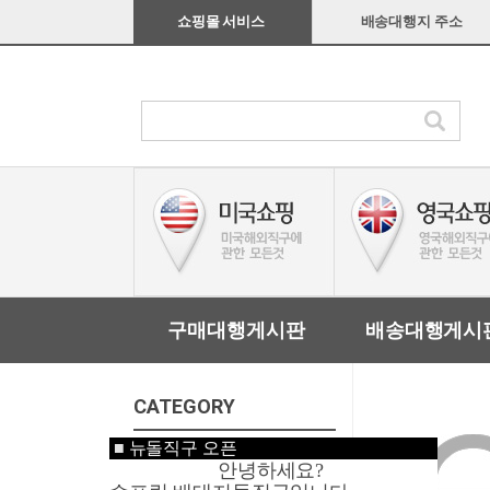
쇼핑몰 서비스
배송대행지 주소
구매대행게시판
배송대행게시
CATEGORY
■
뉴돌직구 오픈
미국쇼핑
안녕하세요?