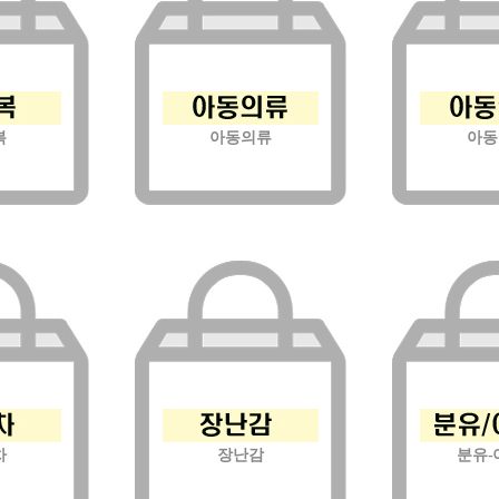
복
아동의류
아동
차
장난감
분유-