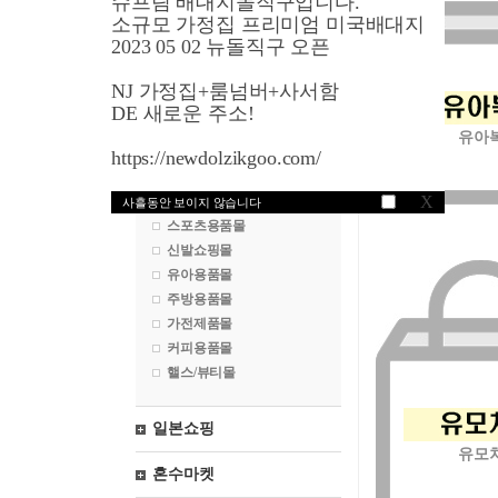
슈프림 배대지돌직구입니다.
영국쇼핑
소규모 가정집 프리미엄 미국배대지
2023 05 02 뉴돌직구 오픈
프랑스쇼핑
NJ 가정집+룸넘버+사서함
독일쇼핑
DE 새로운 주소!
유아
패션쇼핑몰
https://newdolzikgoo.com/
화장품쇼핑몰
X
시계쇼핑몰
사흘동안 보이지 않습니다
스포츠용품몰
신발쇼핑몰
유아용품몰
주방용품몰
가전제품몰
커피용품몰
핼스/뷰티몰
일본쇼핑
유모
혼수마켓