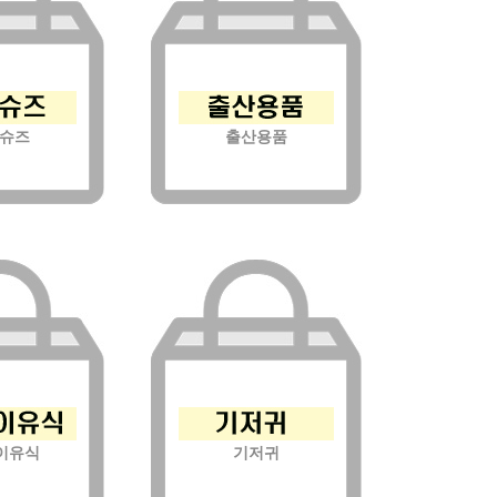
슈즈
출산용품
이유식
기저귀