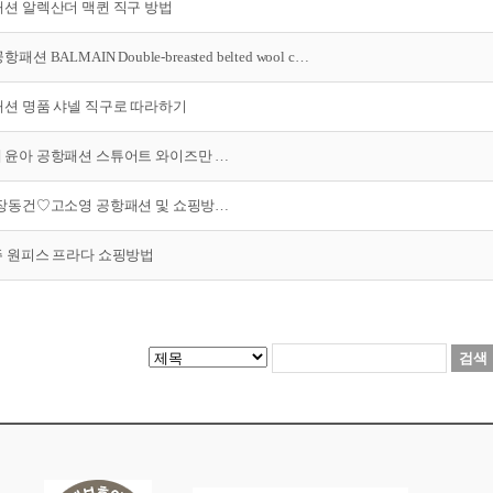
패션 알렉산더 맥퀸 직구 방법
션 BALMAIN Double-breasted belted wool c…
패션 명품 샤넬 직구로 따라하기
 윤아 공항패션 스튜어트 와이즈만 …
 장동건♡고소영 공항패션 및 쇼핑방…
주 원피스 프라다 쇼핑방법