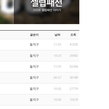
글쓴이
날짜
조회
돌직구
11-01
41203
돌직구
10-25
26902
돌직구
11-01
32594
돌직구
06-27
56189
돌직구
10-02
27779
돌직구
10-02
12675