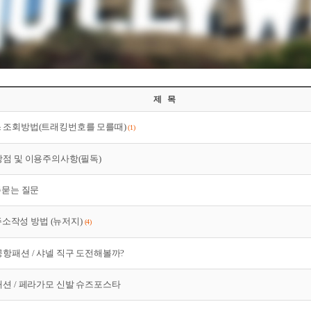
제 목
 조회방법(트래킹번호를 모를때)
(1)
장점 및 이용주의사항(필독)
주묻는 질문
x 주소작성 방법 (뉴저지)
(4)
항패션 / 샤넬 직구 도전해볼까?
패션 / 페라가모 신발 슈즈포스타