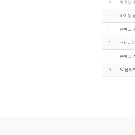
5
채정안 
4
하지원 공항패
3
송혜교 
2
소녀시대
1
송혜교,
0
W 한효