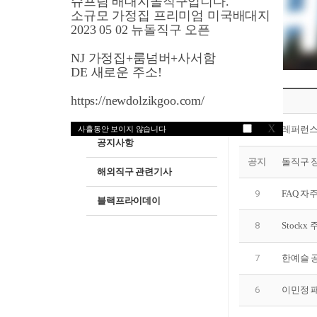
슈프림 배대지돌직구입니다.
소규모 가정집 프리미엄 미국배대지
해외직구쇼핑매뉴얼
2023 05 02 뉴돌직구 오픈
세일쿠폰정보
NJ 가정집+룸넘버+사서함
DE 새로운 주소!
명품브랜드안내
https://newdolzikgoo.com/
번호
스타와셀렙패션
X
공지
레퍼런스
사흘동안 보이지 않습니다
공지사항
공지
돌직구 
해외직구 관련기사
9
FAQ 자
블랙프라이데이
8
Stock
7
한예슬 공
6
이민정 