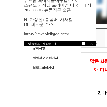
슈프림 배대지돌직구입니다.
소규모 가정집 프리미엄 미국배대지
해외직구쇼핑매뉴얼
2023 05 02 뉴돌직구 오픈
세일쿠폰정보
NJ 가정집+룸넘버+사서함
DE 새로운 주소!
명품브랜드안내
https://newdolzikgoo.com/
제목
스타와셀렙패션
작성일
X
사흘동안 보이지 않습니다
공지사항
해외직구 관련기사
블랙프라이데이