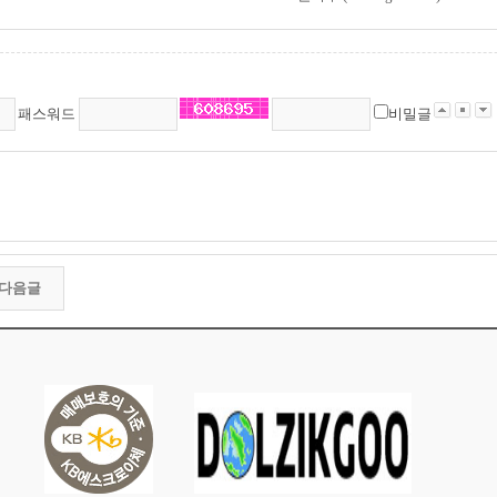
패스워드
비밀글