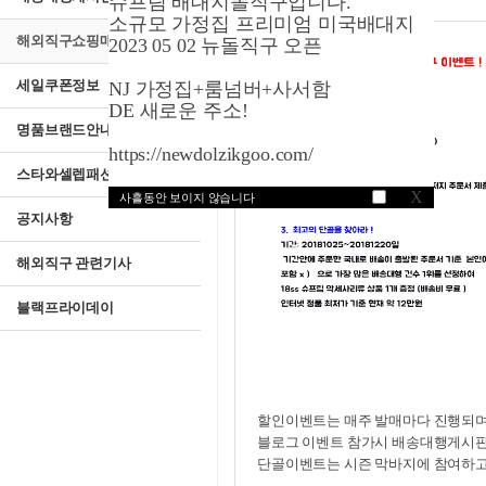
슈프림 배대지돌직구입니다.
소규모 가정집 프리미엄 미국배대지
해외직구쇼핑매뉴얼
2023 05 02 뉴돌직구 오픈
세일쿠폰정보
NJ 가정집+룸넘버+사서함
DE 새로운 주소!
명품브랜드안내
https://newdolzikgoo.com/
스타와셀렙패션
X
사흘동안 보이지 않습니다
공지사항
해외직구 관련기사
블랙프라이데이
할인이벤트는 매주 발매마다 진행되며
블로그 이벤트 참가시 배송대행게시판
단골이벤트는 시즌 막바지에 참여하고