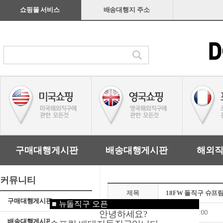
쇼핑몰 서비스
배송대행지 주소
구매대행게시판
배송대행게시판
해외
커뮤니티
제목
18FW 돌직구 슈프
구매대행게시판
■
뉴돌직구 오픈
작성일
18-11-01 23:00
안녕하세요?
배송대행게시판