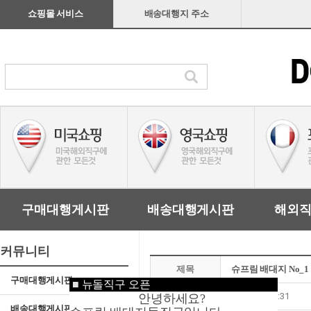
쇼핑몰 서비스
배송대행지 주소
구매대행게시판
배송대행게시판
해외
커뮤니티
제목
슈프림 배대지 No_
구매대행게시판
■
뉴돌직구 오픈
작성일
18-10-24 22:31
안녕하세요?
배송대행게시판