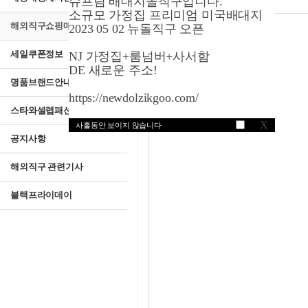
슈프림 배대지돌직구입니다.
소규모 가정집 프리미엄 미국배대지
해외직구쇼핑매뉴얼
2023 05 02 뉴돌직구 오픈
세일쿠폰정보
NJ 가정집+룸넘버+사서함
DE 새로운 주소!
명품브랜드안내
https://newdolzikgoo.com/
스타와셀렙패션
X
사흘동안 보이지 않습니다
공지사항
해외직구 관련기사
블랙프라이데이