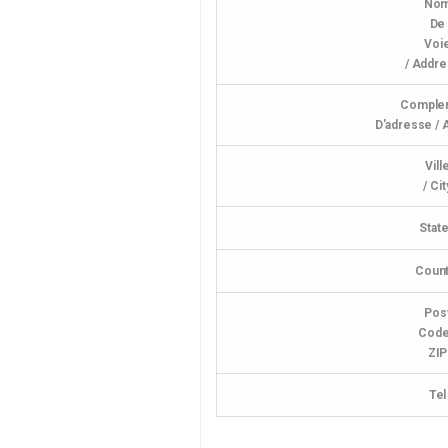
No
De
Voi
/ Addre
Comple
D'adresse / 
Vill
/ Cit
Stat
Count
Pos
Code
ZIP
Tel