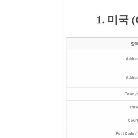
1. 미국
항
Addres
Addres
Town / 
stat
Count
Post Code /