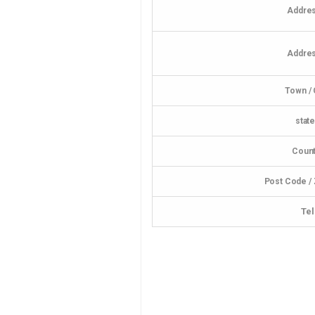
Addres
Addres
Town / 
stat
Count
Post Code /
Tel