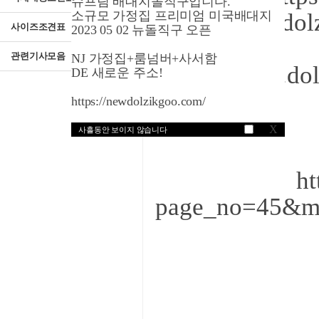
슈프림 배대지돌직구입니다.
소규모 가정집 프리미엄 미국배대지
http://www.do
사이즈조견표
2023 05 02 뉴돌직구 오픈
관련기사모음
NJ 가정집+룸넘버+사서함
https://www.d
DE 새로운 주소!
https://newdolzikgoo.com/
X
사흘동안 보이지 않습니다
ht
page_no=45&m