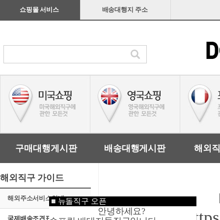
쇼핑몰 서비스
배송대행지 주소
구매대행게시판
배송대행게시판
해외
해외직구 가이드
해외주소서비스안내
■
뉴돌직구 오픈
안녕하세요?
http
국제배송조견표